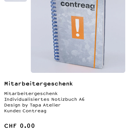
Mode
Notitzbücher A6
Notizbücher A5 Kork
Kundenaufträge
BigBag Leinen
Brotsäckli
Vinyl
Notizbücher "Unique"
Notizbücher A6 Kork
Technik
Kunst
Geschenkgutschein
Mitarbeitergeschenk
Mitarbeitergeschenk
Individualisiertes Notizbuch A6
Design by Tapa Atelier
Kunde: Contreag
CHF 0.00