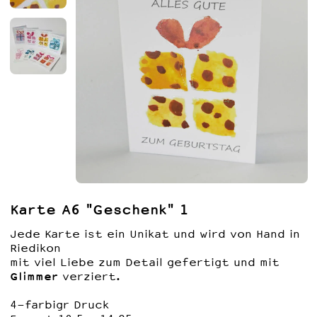
Mode
Ich hab dich lieb
BigBag Leinen
Brotsäckli
Vinyl
Atelier Kollektion 26
Technik
Notizbücher Papier
Kunst
Notizbücher A4
Notizbücher Kork
Geschenkgutschein
Notizbücher A5
Notizbücher A4 Kork
Deko & Geschenke
Notitzbücher A6
Notizbücher A5 Kork
Kundenaufträge
Notizbücher "Unique"
Notizbücher A6 Kork
Karte A6 "Geschenk" 1
Jede Karte ist ein Unikat und wird von Hand in
Riedikon
mit viel Liebe zum Detail gefertigt und mit
Glimmer
verziert.
4-farbigr Druck