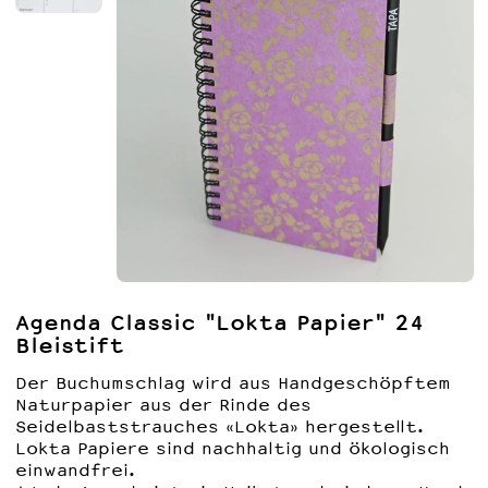
Mode
3-D Dots Karten
Atelier Kollektion 26
BigBag Leinen
Brotsäckli
Vinyl
Geburtstagskarten
Notizbücher Papier
A6 Geburtstagskarten
Technik
Ich hab dich lieb
Notizbücher A4
Notizbücher Kork
A5 Geburtstagskarten
Kunst
Notizbücher A5
Notizbücher A4 Kork
Deko & Geschenke
Geschenkgutschein
Notitzbücher A6
Notizbücher A5 Kork
Kundenaufträge
Notizbücher "Unique"
Notizbücher A6 Kork
Agenda Classic "Lokta Papier" 24
Bleistift
Der Buchumschlag wird aus Handgeschöpftem
Naturpapier aus der Rinde des
Seidelbaststrauches «Lokta» hergestellt.
Lokta Papiere sind nachhaltig und ökologisch
einwandfrei.